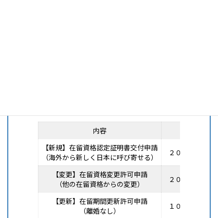
親族・知人訪問
２５，０００円～
３０，０００円～
（１名料金）
※１ 上記は全て税抜き価格となっております。別途消費税を頂戴いたし
※２ 万が一不許可の場合には、
無料
で再申請いたします。
家族滞在
※横にスクロールすると全て見ることができます
内容
料金
【新規】在留資格認定証明書交付申請
２０，０００円
（海外から新しく日本に呼び寄せる）
【変更】在留資格変更許可申請
２０，０００円
（他の在留資格からの変更）
【更新】在留期間更新許可申請
１０，０００円
（離婚なし）