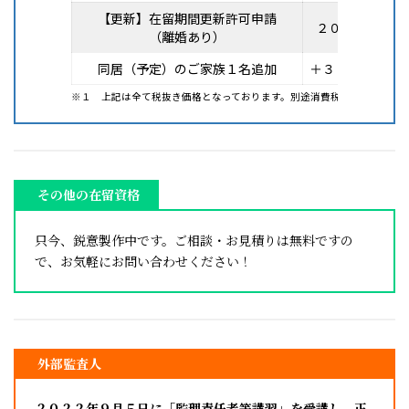
【更新】在留期間更新許可申請
２０，０００円
（離婚あり）
同居（予定）のご家族１名追加
＋３０，０００
※１ 上記は全て税抜き価格となっております。別途消費税を頂戴いたし
その他の在留資格
只今、鋭意製作中です。ご相談・お見積りは無料ですの
で、お気軽にお問い合わせください！
外部監査人
２０２２年９月５日に「監理責任者等講習」を受講し、正