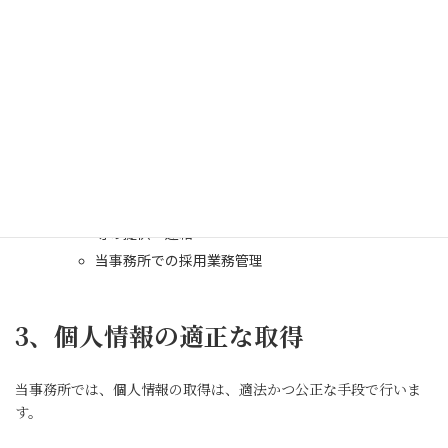
顧客サポート、メンテナンスの提供
お問い合わせ・ご相談への対応
各種会員制サービスの提供
サービス開発、アンケート調査実施、モニター等の実
施
契約の履行
採用応募者に関する個人情報
採用応募者（インターンシップを含む）への採用情報
等の提供・連絡
当事務所での採用業務管理
3、個人情報の適正な取得
当事務所では、個人情報の取得は、適法かつ公正な手段で行いま
す。