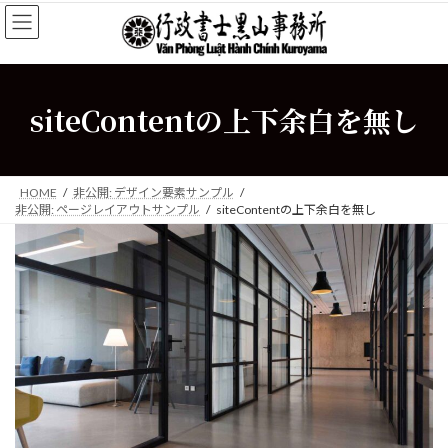
コ
ナ
ン
ビ
テ
ゲ
ン
ー
ツ
シ
siteContentの上下余白を無し
へ
ョ
ス
ン
キ
に
ッ
移
プ
動
HOME
非公開: デザイン要素サンプル
非公開: ページレイアウトサンプル
siteContentの上下余白を無し